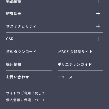
製品情報
トップメッセージ
製品情報 トップ
研究開発
企業理念
ノバテック™ HD
研究開発 トップ
事業概要
サステナビリティ
ノバテック™ LL
R&D方針・戦略
会社概要
サステナビリティ トップ
ノバテック™ LD
CSR
研究体制・研究所紹介
事業所紹介
トップメッセージ
カーネル™
CSR トップ
コア技術
資料ダウンロード
eFACE 会員制サイト
日本ポリエチレンのサステナビリティ
ハーモレックス™
従業員とともに
環境に配慮した製品開発
日本ポリエチレンのソリューション
採用情報
ポリエチレンガイド
キレポリ™
お客様とともに
社外発表
RC活動
ハイフォテック™
お問い合わせ
ニュース
品質保証
カーボンニュートラル
レクスパール™
サーキュラーエコノミー
開発品：シンフォテック™
サイトのご利用に関して
安全・保安
開発品：アイオノマー
個人情報の保護について
品質保証