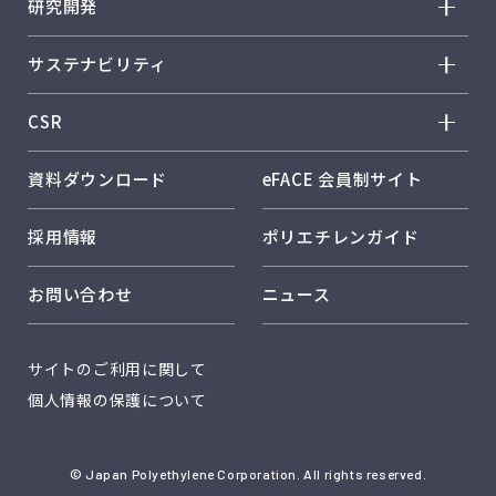
研究開発
企業理念
ノバテック™ HD
研究開発 トップ
事業概要
サステナビリティ
ノバテック™ LL
R&D方針・戦略
会社概要
サステナビリティ トップ
ノバテック™ LD
CSR
研究体制・研究所紹介
事業所紹介
トップメッセージ
カーネル™
CSR トップ
コア技術
資料ダウンロード
eFACE 会員制サイト
日本ポリエチレンのサステナビリティ
ハーモレックス™
従業員とともに
環境に配慮した製品開発
日本ポリエチレンのソリューション
採用情報
ポリエチレンガイド
キレポリ™
お客様とともに
社外発表
RC活動
ハイフォテック™
お問い合わせ
ニュース
品質保証
カーボンニュートラル
レクスパール™
サーキュラーエコノミー
開発品：シンフォテック™
サイトのご利用に関して
安全・保安
開発品：アイオノマー
個人情報の保護について
品質保証
© Japan Polyethylene Corporation. All rights reserved.