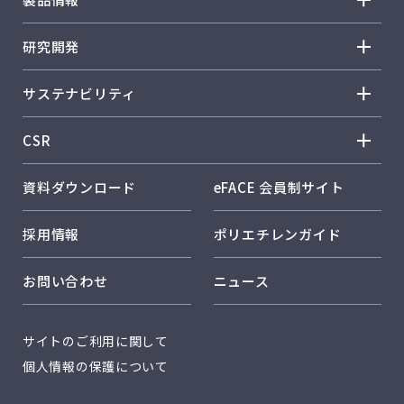
トップメッセージ
製品情報 トップ
研究開発
企業理念
ノバテック™ HD
研究開発 トップ
事業概要
サステナビリティ
ノバテック™ LL
R&D方針・戦略
会社概要
サステナビリティ トップ
ノバテック™ LD
CSR
研究体制・研究所紹介
事業所紹介
トップメッセージ
カーネル™
CSR トップ
コア技術
資料ダウンロード
eFACE 会員制サイト
日本ポリエチレンのサステナビリティ
ハーモレックス™
従業員とともに
環境に配慮した製品開発
日本ポリエチレンのソリューション
採用情報
ポリエチレンガイド
キレポリ™
お客様とともに
社外発表
RC活動
ハイフォテック™
お問い合わせ
ニュース
品質保証
カーボンニュートラル
レクスパール™
サーキュラーエコノミー
開発品：シンフォテック™
サイトのご利用に関して
安全・保安
開発品：アイオノマー
個人情報の保護について
品質保証