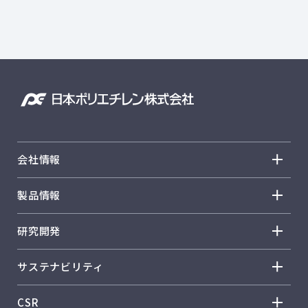
会社情報
会社情報 トップ
製品情報
トップメッセージ
製品情報 トップ
研究開発
企業理念
ノバテック™ HD
研究開発 トップ
事業概要
サステナビリティ
ノバテック™ LL
R&D方針・戦略
会社概要
サステナビリティ トップ
ノバテック™ LD
CSR