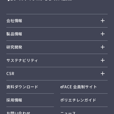
会社情報
会社情報 トップ
製品情報
トップメッセージ
製品情報 トップ
研究開発
企業理念
ノバテック™ HD
研究開発 トップ
事業概要
サステナビリティ
ノバテック™ LL
R&D方針・戦略
会社概要
サステナビリティ トップ
ノバテック™ LD
CSR
研究体制・研究所紹介
事業所紹介
トップメッセージ
カーネル™
CSR トップ
コア技術
資料ダウンロード
eFACE 会員制サイト
日本ポリエチレンのサステナビリティ
ハーモレックス™
従業員とともに
環境に配慮した製品開発
日本ポリエチレンのソリューション
採用情報
ポリエチレンガイド
キレポリ™
お客様とともに
社外発表
RC活動
ハイフォテック™
お問い合わせ
ニュース
品質保証