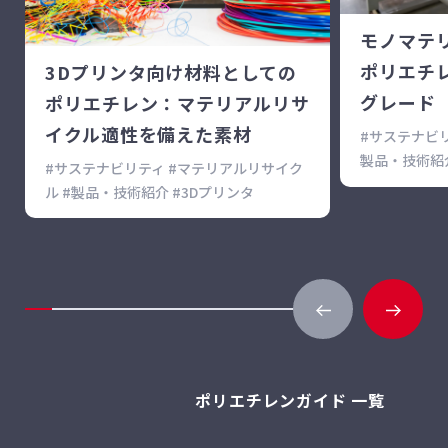
モノマテ
ポリエチ
3Dプリンタ向け材料としての
グレード
ポリエチレン：マテリアルリサ
イクル適性を備えた素材
#サステナビリ
製品・技術紹
#サステナビリティ #マテリアルリサイク
ル #製品・技術紹介 #3Dプリンタ
ポリエチレンガイド 一覧