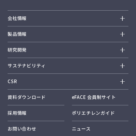
会社情報
会社情報 トップ
製品情報
トップメッセージ
製品情報 トップ
研究開発
企業理念
ノバテック™ HD
研究開発 トップ
事業概要
サステナビリティ
ノバテック™ LL
R&D方針・戦略
会社概要
サステナビリティ トップ
ノバテック™ LD
CSR
研究体制・研究所紹介
事業所紹介
トップメッセージ
カーネル™
CSR トップ
コア技術
資料ダウンロード
eFACE 会員制サイト
日本ポリエチレンのサステナビリティ
ハーモレックス™
従業員とともに
環境に配慮した製品開発
日本ポリエチレンのソリューション
採用情報
ポリエチレンガイド
キレポリ™
お客様とともに
社外発表
RC活動
ハイフォテック™
お問い合わせ
ニュース
品質保証
カーボンニュートラル
レクスパール™