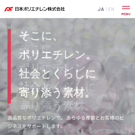
JA
EN
そこに、
そこに、
そこに、
ポリエチレン。
ポリエチレン。
ポリエチレン。
社会とくらしに
社会とくらしに
社会とくらしに
寄り添う素材。
寄り添う素材。
寄り添う素材。
高品質なポリエチレンで、
環境に配慮したソリューションを提供し、
あらゆる産業とお客様のビ
社会と地球
ジネスをサポートします。
の持続的な発展に貢献します。
いつもすぐそこにある素材、ポリエチレンで
豊かな社