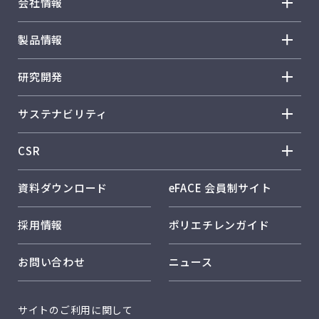
会社情報
会社情報 トップ
製品情報
トップメッセージ
製品情報 トップ
研究開発
企業理念
ノバテック™ HD
研究開発 トップ
事業概要
サステナビリティ
ノバテック™ LL
R&D方針・戦略
会社概要
サステナビリティ トップ
ノバテック™ LD
CSR
研究体制・研究所紹介
事業所紹介
トップメッセージ
カーネル™
CSR トップ
コア技術
資料ダウンロード
eFACE 会員制サイト
日本ポリエチレンのサステナビリティ
ハーモレックス™
従業員とともに
環境に配慮した製品開発
日本ポリエチレンのソリューション
採用情報
ポリエチレンガイド
キレポリ™
お客様とともに
社外発表
RC活動
ハイフォテック™
お問い合わせ
ニュース
品質保証
カーボンニュートラル
レクスパール™
サーキュラーエコノミー
開発品：シンフォテック™
サイトのご利用に関して